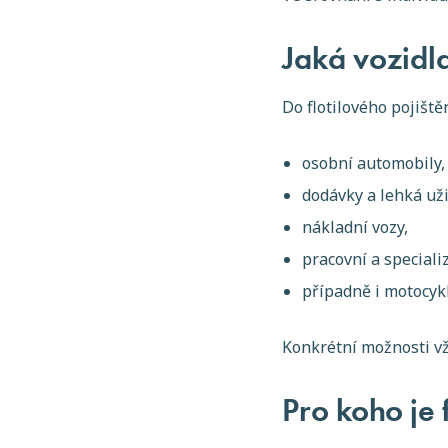
Jaká vozidla
Do flotilového pojiště
osobní automobily,
dodávky a lehká uži
nákladní vozy,
pracovní a special
případně i motocykl
Konkrétní možnosti vžd
Pro koho je 