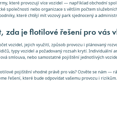
irmy, které provozují více vozidel — například obchodní spol
tické společnosti nebo organizace s větším počtem služebníc
podniky, které chtějí mít vozový park sjednocený a administ
, zda je flotilové řešení pro vás
očet vozidel, jejich využití, způsob provozu i plánovaný rozvo
idičů, typy vozidel a požadovaný rozsah krytí. Individuální 
ilová smlouva, nebo samostatné pojištění jednotlivých vozide
e flotilové pojištění vhodné právě pro vás? Ozvěte se nám — 
me řešení, které bude odpovídat vašemu provozu i rizikům.