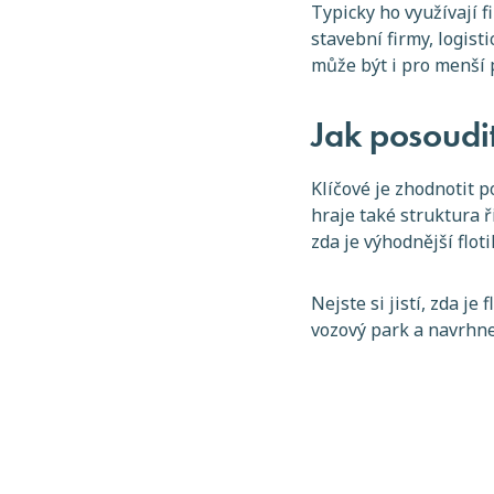
Typicky ho využívají f
stavební firmy, logis
může být i pro menší 
Jak posoudit
Klíčové je zhodnotit p
hraje také struktura ř
zda je výhodnější flot
Nejste si jistí, zda j
vozový park a navrhne