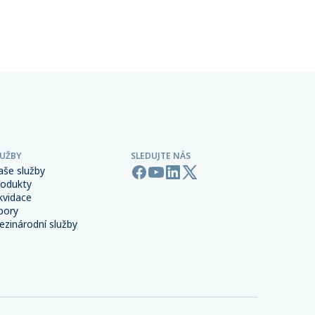
řských
pojištění majetku ani přerušení
 síti,
provozu.
LUŽBY
SLEDUJTE NÁS
aše služby
rodukty
kvidace
bory
zinárodní služby