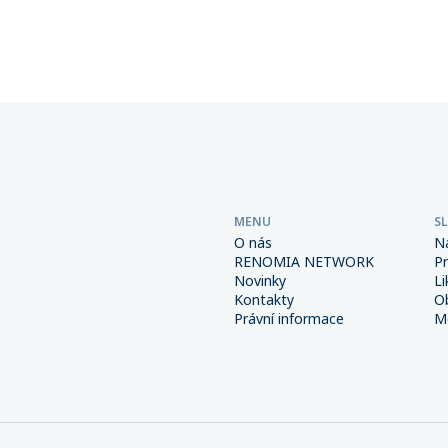
osáhnout obrovských
spravuje více než 270 maklé
Důsledná prevence a správně
společností sdružených v této
é interní procesy spolu s
přesáhla 6 miliard korun.
m pojištěním však mohou
od výrazně snížit.
MENU
S
O nás
N
RENOMIA NETWORK
P
Novinky
Li
Kontakty
O
Právní informace
Me