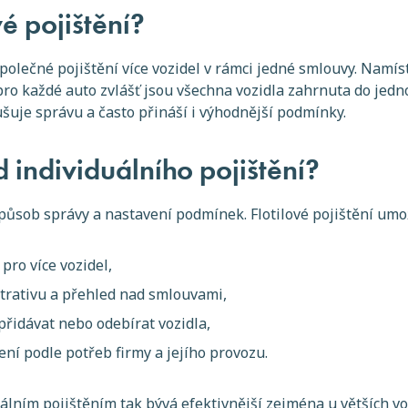
vé pojištění?
 společné pojištění více vozidel v rámci jedné smlouvy. Namí
 pro každé auto zvlášť jsou všechna vozidla zahrnuta do je
ušuje správu a často přináší i výhodnější podmínky.
od individuálního pojištění?
působ správy a nastavení podmínek. Flotilové pojištění umo
pro více vozidel,
trativu a přehled nad smlouvami,
přidávat nebo odebírat vozidla,
ení podle potřeb firmy a jejího provozu.
uálním pojištěním tak bývá efektivnější zejména u větších v