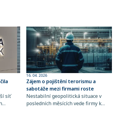
16. 04. 2026
ila
Zájem o pojištění terorismu a
sabotáže mezi firmami roste
í síť
Nestabilní geopolitická situace v
h
posledních měsících vede firmy k
 člen
větší obezřetnosti při řízení rizik. Do
popředí se tak dostává i pojištění
ta
terorismu a sabotáže, které
ntům
zpravidla není standardní součástí