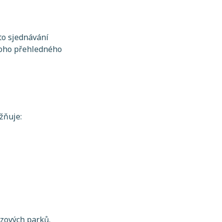
sto sjednávání
dnoho přehledného
žňuje:
ozových parků.