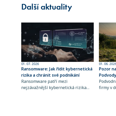
Další aktuality
01. 07. 2026
01. 06. 202
Ransomware: Jak řídit kybernetická
Pozor n
rizika a chránit své podnikání
Podvody 
Ransomware patří mezi
sofistik
Podvodní
nejzávažnější kybernetická rizika
firmy v d
současnosti. Zjistěte, jak funguje,
dlouhodo
koho ohrožuje a proč je řízení
praktiky 
kybernetických rizik a pojištění
rozpozna
kybernetických rizik klíčové pro
chyba př