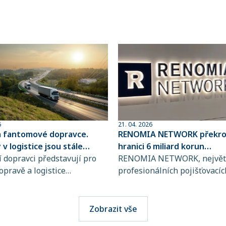
6
21. 04. 2026
a fantomové dopravce.
RENOMIA NETWORK překroč
v logistice jsou stále
hranici 6 miliard korun
ovanější
 dopravci představují pro
spravovaného pojistného
RENOMIA NETWORK, největš
opravě a logistice
profesionálních pojišťovacíc
bě rostoucí riziko, jejich
makléřů v České republice a
jsou totiž stále obtížněji
RENOMIA GROUP, dosáhla
telné. Přitom stačí jediná
významného milníku. Hodno
Zobrazit vše
i výběru přepravce a škody
pojistného, které svým klie