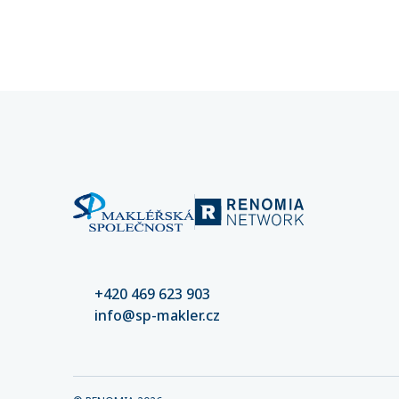
stabilitu vašeho podnikání.
mohou d
částek. 
nastaven
kvalitní
riziko šk
+420 469 623 903
info@sp-makler.cz