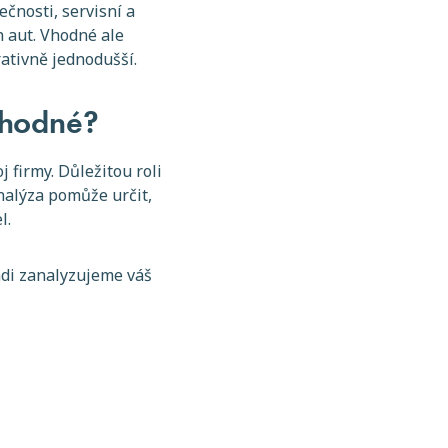
ečnosti, servisní a
h aut. Vhodné ale
rativně jednodušší.
 vhodné?
j firmy. Důležitou roli
analýza pomůže určit,
l.
rádi zanalyzujeme váš