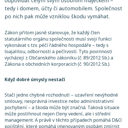
odpovídat celým svým osobním majetkem –
tedy i domem, účty či automobilem. Společnost
po nich pak může vzniklou škodu vymáhat.
Zákon přitom jasně stanovuje, že každý člen
statutárního orgánu společnosti musí svoji funkci
vykonávat s tzv. péčí řádného hospodáře – tedy s
loajalitou, odborností a pečlivostí. Tyto povinnosti
vycházejí z Občanského zákoníku (č. 89/2012 Sb.) a
Zákona o obchodních korporacích (č. 90/2012 Sb.).
Když dobré úmysly nestačí
Stačí jedno chybné rozhodnutí – uzavření nevýhodné
smlouvy, nesprávná investice nebo administrativní
pochybení – a škoda může být značná. Taková situace
může postihnout nejen členy vedení, ale i střední
management. A právě v těchto případech pomáhá D&O
pojištění, které pomáhá jmenovaným osobám zmírnit