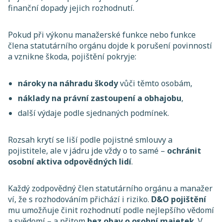
finanční dopady jejich rozhodnutí.
Pokud při výkonu manažerské funkce nebo funkce
člena statutárního orgánu dojde k porušení povinností
a vznikne škoda, pojištění pokryje:
nároky na náhradu škody
vůči těmto osobám,
náklady na právní zastoupení a obhajobu
,
další výdaje podle sjednaných podmínek.
Rozsah krytí se liší podle pojistné smlouvy a
pojistitele, ale v jádru jde vždy o to samé –
ochránit
osobní aktiva odpovědných lidí
.
Každý zodpovědný člen statutárního orgánu a manažer
ví, že s rozhodováním přichází i riziko.
D&O pojištění
mu umožňuje činit rozhodnutí podle nejlepšího vědomí
a svědomí – a přitom
bez obav o osobní majetek
. V