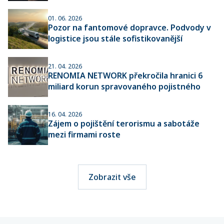
01. 06. 2026
Pozor na fantomové dopravce. Podvody v
logistice jsou stále sofistikovanější
21. 04. 2026
RENOMIA NETWORK překročila hranici 6
miliard korun spravovaného pojistného
16. 04. 2026
Zájem o pojištění terorismu a sabotáže
mezi firmami roste
Zobrazit vše