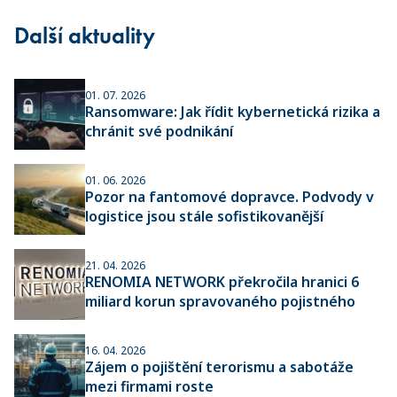
Další aktuality
01. 07. 2026
Ransomware: Jak řídit kybernetická rizika a
chránit své podnikání
01. 06. 2026
Pozor na fantomové dopravce. Podvody v
logistice jsou stále sofistikovanější
21. 04. 2026
RENOMIA NETWORK překročila hranici 6
miliard korun spravovaného pojistného
16. 04. 2026
Zájem o pojištění terorismu a sabotáže
mezi firmami roste