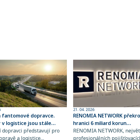
6
21. 04. 2026
a fantomové dopravce.
RENOMIA NETWORK překroč
v logistice jsou stále
hranici 6 miliard korun
ovanější
 dopravci představují pro
spravovaného pojistného
RENOMIA NETWORK, největš
opravě a logistice
profesionálních pojišťovacíc