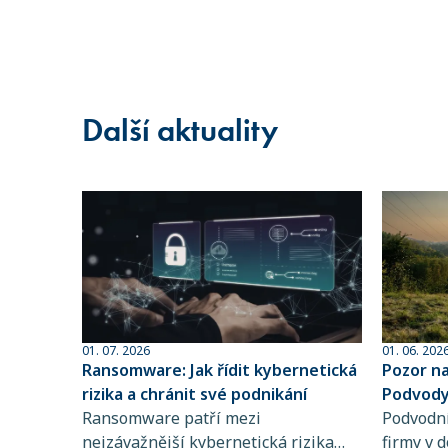
Další aktuality
01. 07. 2026
01. 06. 202
Ransomware: Jak řídit kybernetická
Pozor n
rizika a chránit své podnikání
Podvody 
Ransomware patří mezi
sofistik
Podvodní
nejzávažnější kybernetická rizika
firmy v d