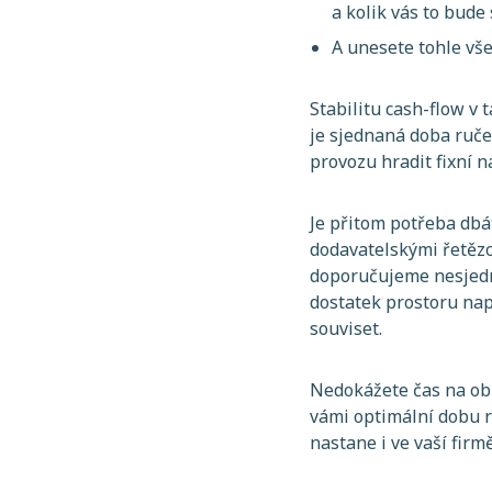
a kolik vás to bude
A unesete tohle vše
Stabilitu cash-flow v
je sjednaná doba ruče
provozu hradit fixní n
Je přitom potřeba dbát
dodavatelskými řetězci
doporučujeme nesjedná
dostatek prostoru nap
souviset.
Nedokážete čas na ob
vámi optimální dobu r
nastane i ve vaší firm