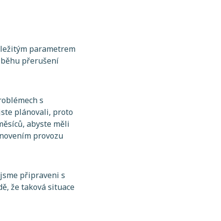
důležitým parametrem
růběhu přerušení
problémech s
ste plánovali, proto
měsíců, abyste měli
obnovením provozu
jsme připraveni s
ě, že taková situace