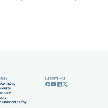
 člen
větší obezřetnosti při řízení rizik. Do
popředí se tak dostává i pojištění
ta
terorismu a sabotáže, které
ntům
zpravidla není standardní součástí
řských
pojištění majetku ani přerušení
 síti,
provozu.
LUŽBY
SLEDUJTE NÁS
aše služby
rodukty
kvidace
bory
zinárodní služby