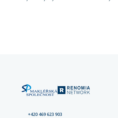
současnosti. Zjistěte, jak funguje,
dlouhodo
koho ohrožuje a proč je řízení
praktiky 
kybernetických rizik a pojištění
rozpozna
kybernetických rizik klíčové pro
chyba př
stabilitu vašeho podnikání.
mohou d
částek. 
nastaven
kvalitní
riziko šk
+420 469 623 903