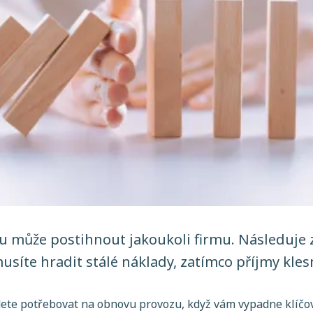
u může postihnout jakoukoli firmu. Následuje 
síte hradit stálé náklady, zatímco příjmy kles
udete potřebovat na obnovu provozu, když vám vypadne klíčo