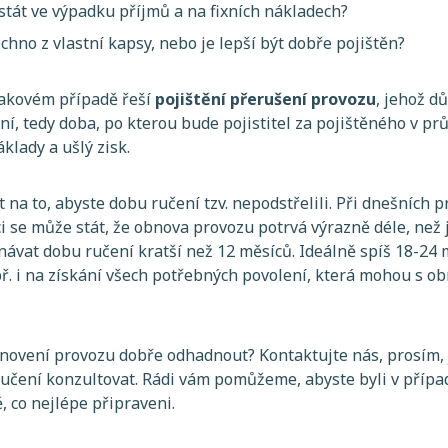
 stát ve výpadku příjmů a na fixních nákladech?
chno z vlastní kapsy, nebo je lepší být dobře pojištěn?
 takovém případě řeší
pojištění přerušení provozu
, jehož 
ní, tedy doba, po kterou bude pojistitel za pojištěného v p
áklady a ušlý zisk.
 na to, abyste dobu ručení tzv. nepodstřelili. Při dnešních 
 se může stát, že obnova provozu potrvá výrazně déle, než j
vat dobu ručení kratší než 12 měsíců. Ideálně spíš 18-24 
ř. i na získání všech potřebných povolení, která mohou s 
novení provozu dobře odhadnout? Kontaktujte nás, prosím, 
učení konzultovat. Rádi vám pomůžeme, abyste byli v případ
ě, co nejlépe připraveni.