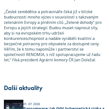
„České zemědělce a potravináře čeká již v blízké
budoucnosti mnoho výzev v souvislosti s takzvaným
zelenáním Evropy a plněním cílů „Zelené dohody“ pro
Evropu a jejích strategií. Budou muset napnout síly,
aby si na evropském trhu udrželi
konkurenceschopnost a nadále vyráběli kvalitní a
bezpečné potraviny pro obyvatele za dostupné ceny.
Věřím, že k tomu napomůže i partnerství se
společností RENOMIA, s níž spolupracujeme už řadu
let,“ říká prezident Agrární komory ČR Jan Doležal.
Další aktuality
01. 07. 2026
Ransomware: Jak řídit kybernetická rizika a