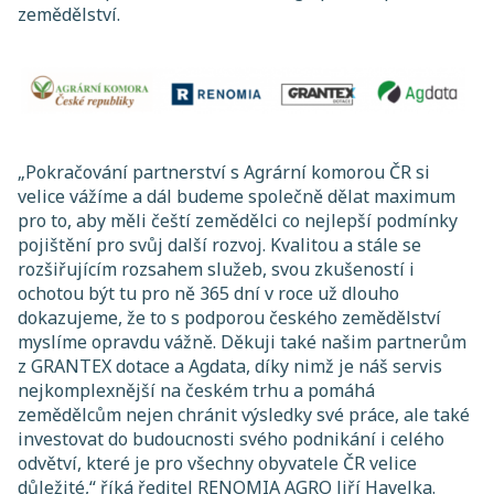
zemědělství.
„Pokračování partnerství s Agrární komorou ČR si
velice vážíme a dál budeme společně dělat maximum
pro to, aby měli čeští zemědělci co nejlepší podmínky
pojištění pro svůj další rozvoj. Kvalitou a stále se
rozšiřujícím rozsahem služeb, svou zkušeností i
ochotou být tu pro ně 365 dní v roce už dlouho
dokazujeme, že to s podporou českého zemědělství
myslíme opravdu vážně. Děkuji také našim partnerům
z GRANTEX dotace a Agdata, díky nimž je náš servis
nejkomplexnější na českém trhu a pomáhá
zemědělcům nejen chránit výsledky své práce, ale také
investovat do budoucnosti svého podnikání i celého
odvětví, které je pro všechny obyvatele ČR velice
důležité,“ říká ředitel RENOMIA AGRO Jiří Havelka.