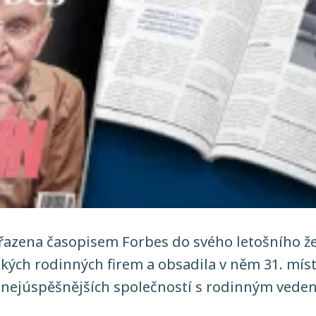
azena časopisem Forbes do svého letošního ž
ských rodinných firem a obsadila v něm 31. míst
 nejúspěšnějších společností s rodinným vede