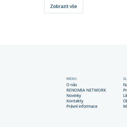
telné. Přitom stačí jediná
významného milníku. Hodno
Zobrazit vše
i výběru přepravce a škody
pojistného, které svým klie
osáhnout obrovských
spravuje více než 270 maklé
Důsledná prevence a správně
společností sdružených v této
é interní procesy spolu s
přesáhla 6 miliard korun.
m pojištěním však mohou
od výrazně snížit.
MENU
S
O nás
N
RENOMIA NETWORK
P
Novinky
Li
Kontakty
O
Právní informace
Me