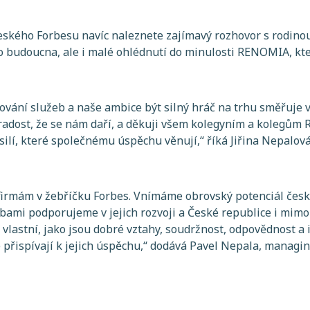
eského Forbesu navíc naleznete zajímavý rozhovor s rodino
 budoucna, ale i malé ohlédnutí do minulosti RENOMIA, která
šování služeb a naše ambice být silný hráč na trhu směřuje 
 radost, že se nám daří, a děkuji všem kolegyním a koleg
silí, které společnému úspěchu věnují
,“ říká Jiřina Nepalov
irmám v žebříčku Forbes. Vnímáme obrovský potenciál česk
žbami podporujeme v jejich rozvoji a České republice i mimo 
vlastní, jako jsou dobré vztahy, soudržnost, odpovědnost a 
přispívají k jejich úspěchu
,“ dodává Pavel Nepala, managi