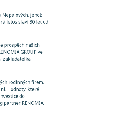
u Nepalových, jehož
 letos slaví 30 let od
ve prospěch našich
ům RENOMIA GROUP ve
á, zakladatelka
ých rodinných firem,
ni. Hodnoty, které
investice do
ng partner RENOMIA.