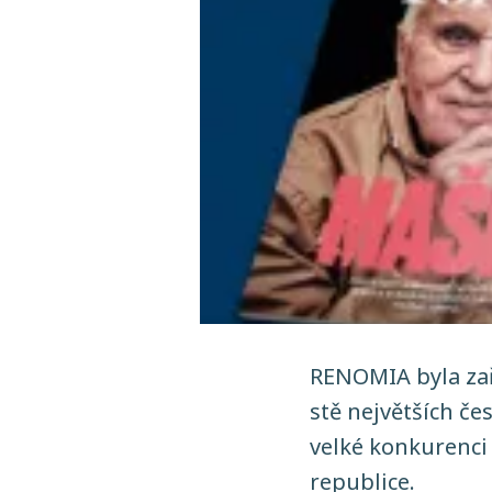
RENOMIA byla zař
stě největších če
velké konkurenci
republice.