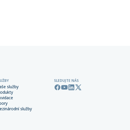
ta
terorismu a sabotáže, které
ntům
zpravidla není standardní součástí
řských
pojištění majetku ani přerušení
 síti,
provozu.
LUŽBY
SLEDUJTE NÁS
aše služby
rodukty
kvidace
bory
zinárodní služby