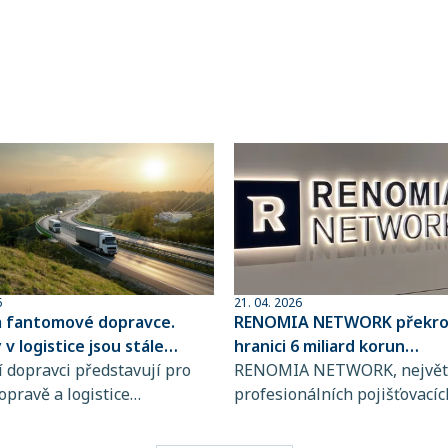
6
21. 04. 2026
a fantomové dopravce.
RENOMIA NETWORK překroč
v logistice jsou stále
hranici 6 miliard korun
ovanější
 dopravci představují pro
spravovaného pojistného
RENOMIA NETWORK, největš
opravě a logistice
profesionálních pojišťovacíc
bě rostoucí riziko, jejich
makléřů v České republice a
jsou totiž stále obtížněji
RENOMIA GROUP, dosáhla