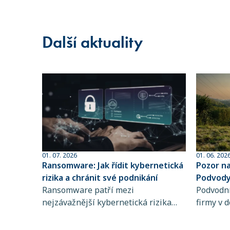
Další aktuality
01. 07. 2026
01. 06. 202
Ransomware: Jak řídit kybernetická
Pozor n
rizika a chránit své podnikání
Podvody 
Ransomware patří mezi
sofistik
Podvodní
nejzávažnější kybernetická rizika
firmy v d
současnosti. Zjistěte, jak funguje,
dlouhodo
koho ohrožuje a proč je řízení
praktiky 