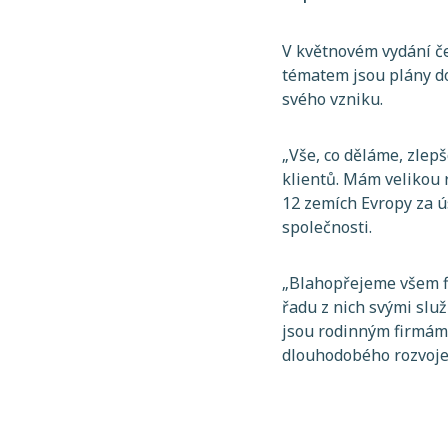
V květnovém vydání č
tématem jsou plány do
svého vzniku.
„
Vše, co děláme, zlep
klientů. Mám velikou
12 zemích Evropy za ú
společnosti.
„
Blahopřejeme všem f
řadu z nich svými slu
jsou rodinným firmám 
dlouhodobého rozvoje 