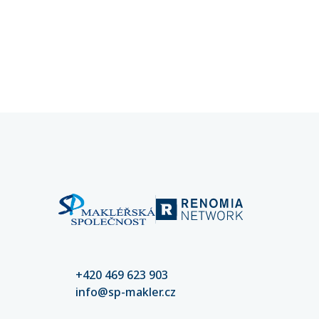
kybernetických rizik a pojištění
rozpozna
kybernetických rizik klíčové pro
chyba př
stabilitu vašeho podnikání.
mohou d
částek. 
nastaven
kvalitní
riziko šk
+420 469 623 903
info@sp-makler.cz