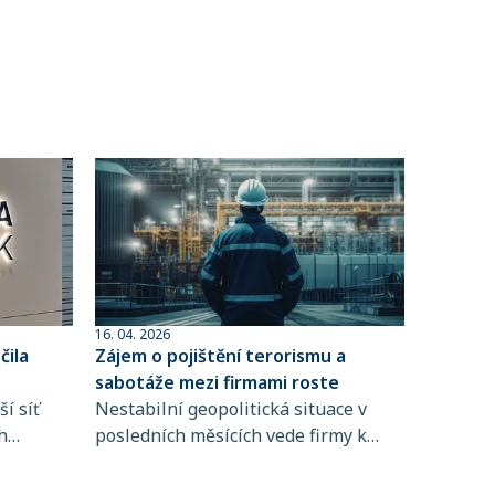
16. 04. 2026
ila
Zájem o pojištění terorismu a
sabotáže mezi firmami roste
í síť
Nestabilní geopolitická situace v
h
posledních měsících vede firmy k
 člen
větší obezřetnosti při řízení rizik. Do
popředí se tak dostává i pojištění