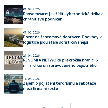
01. 07. 2026
Ransomware: Jak řídit kybernetická rizika a
chránit své podnikání
01. 06. 2026
Pozor na fantomové dopravce. Podvody v
logistice jsou stále sofistikovanější
21. 04. 2026
RENOMIA NETWORK překročila hranici 6
miliard korun spravovaného pojistného
16. 04. 2026
Zájem o pojištění terorismu a sabotáže
mezi firmami roste