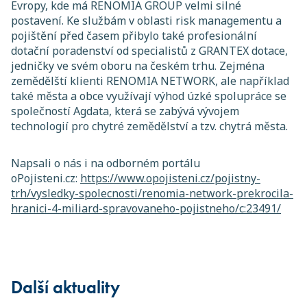
Evropy, kde má RENOMIA GROUP velmi silné
postavení. Ke službám v oblasti risk managementu a
pojištění před časem přibylo také profesionální
dotační poradenství od specialistů z GRANTEX dotace,
jedničky ve svém oboru na českém trhu. Zejména
zemědělští klienti RENOMIA NETWORK, ale například
také města a obce využívají výhod úzké spolupráce se
společností Agdata, která se zabývá vývojem
technologií pro chytré zemědělství a tzv. chytrá města.
Napsali o nás i na odborném portálu
oPojisteni.cz:
https://www.opojisteni.cz/pojistny-
trh/vysledky-spolecnosti/renomia-network-prekrocila-
hranici-4-miliard-spravovaneho-pojistneho/c:23491/
Další aktuality