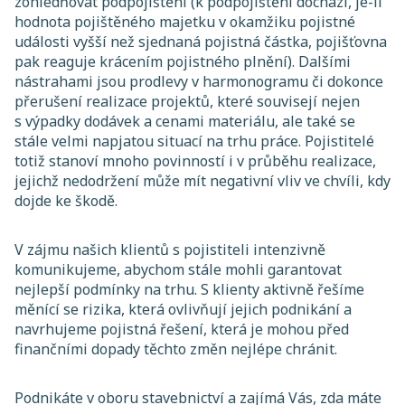
zohledňovat podpojištění (k podpojištění dochází, je-li
hodnota pojištěného majetku v okamžiku pojistné
události vyšší než sjednaná pojistná částka, pojišťovna
pak reaguje krácením pojistného plnění). Dalšími
nástrahami jsou prodlevy v harmonogramu či dokonce
přerušení realizace projektů, které souvisejí nejen
s výpadky dodávek a cenami materiálu, ale také se
stále velmi napjatou situací na trhu práce. Pojistitelé
totiž stanoví mnoho povinností i v průběhu realizace,
jejichž nedodržení může mít negativní vliv ve chvíli, kdy
dojde ke škodě.
V zájmu našich klientů s pojistiteli intenzivně
komunikujeme, abychom stále mohli garantovat
nejlepší podmínky na trhu. S klienty aktivně řešíme
měnící se rizika, která ovlivňují jejich podnikání a
navrhujeme pojistná řešení, která je mohou před
finančními dopady těchto změn nejlépe chránit.
Podnikáte v oboru stavebnictví a zajímá Vás, zda máte