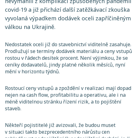
nevymanili z komplikací způsobených pandemií
covid-19 a již přichází další zatěžkávací zkouška
vyvolaná výpadkem dodávek oceli zapříčiněným
válkou na Ukrajině.
Nedostatek oceli již do stavebnictví viditelně zasahuje.
Prodlužují se termíny dodávek materiálu a ceny vstupů
rostou v řádech desítek procent. Není výjimkou, že se
ceníky dodavatelů, jindy platné několik měsíců, nyní
mění v horizontu týdnů.
Rostoucí ceny vstupů a zpoždění v realizaci mají dopad
nejen na cash flow, profitabilitu a operativu, ale i na
méně viditelnou stránku řízení rizik, a to pojištění
staveb.
Někteří pojistitelé již avizovali, že budou muset
v situaci takto bezprecedentního nárůstu cen