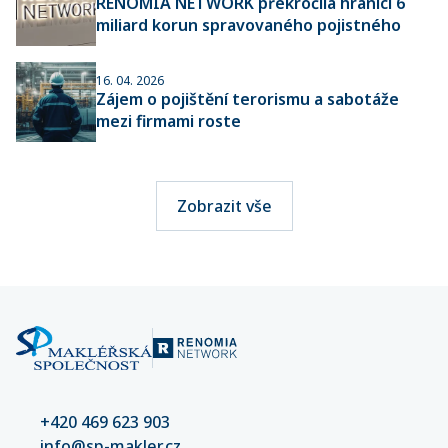
RENOMIA NETWORK překročila hranici 6
miliard korun spravovaného pojistného
16. 04. 2026
Zájem o pojištění terorismu a sabotáže
mezi firmami roste
Zobrazit vše
+420 469 623 903
info@sp-makler.cz